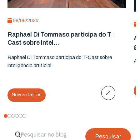
08/08/2026
Raphael Di Tommaso participa do T-
Ag
Cast sobre intel...
g
Raphael Di Tommaso participa do T-Cast sobre
Ag
inteligência artificial
Novos direitos
Pesquisar