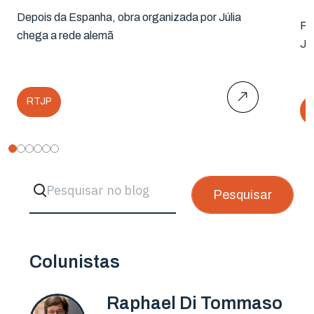
Depois da Espanha, obra organizada por Júlia
Ra
chega a rede alemã
Ju
RTJP
Pesquisar
Colunistas
Raphael Di Tommaso