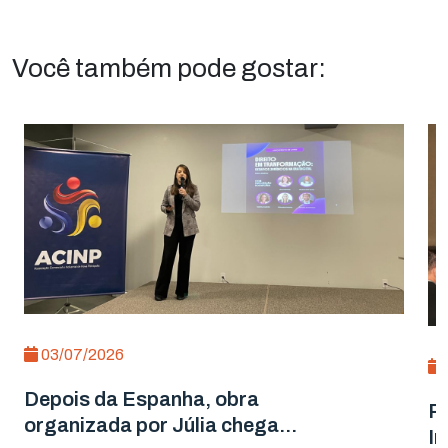
Você também pode gostar:
03/07/2026
Depois da Espanha, obra
Ra
organizada por Júlia chega...
In